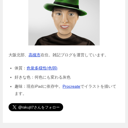
大阪北部、
高槻市
在住。雑記ブログを運営しています。
体質：
色覚多様性(色弱)
好きな色：何色にも変わる灰色
趣味：現在iPadに依存中。
Procreate
でイラストを描いて
ます。