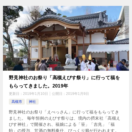
野見神社のお祭り「高槻えびす祭り」に行って福を
もらってきました。2019年
更新日：
2019年1月10日
公開日：
2019年1月9日
高槻市
神社
野見神社のお祭り「えべっさん」に行って福をもらってき
ました。 毎年恒例のえびす祭りは、境内の摂末社「高槻え
びす神社」で開催され、福娘による「笹」「吉兆」「福
飴」の授与、甘酒の無料奉仕、びっくり籤が行われます。