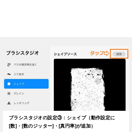
ブラシスタジオの設定③：シェイプ（動作設定に
[数]・[数のジッター]・[真円率]が追加）