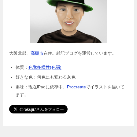
大阪北部、
高槻市
在住。雑記ブログを運営しています。
体質：
色覚多様性(色弱)
好きな色：何色にも変わる灰色
趣味：現在iPadに依存中。
Procreate
でイラストを描いて
ます。