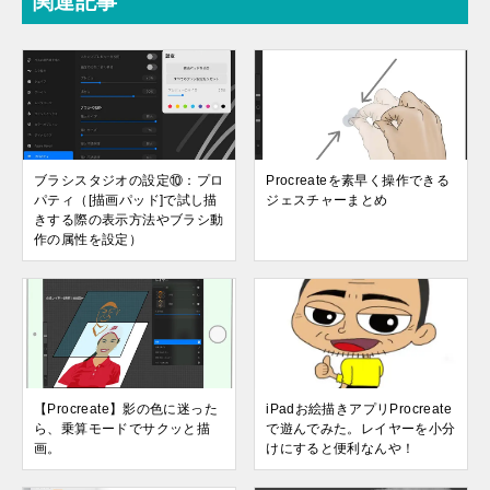
関連記事
ブラシスタジオの設定⑩：プロ
Procreateを素早く操作できる
パティ（[描画パッド]で試し描
ジェスチャーまとめ
きする際の表示方法やブラシ動
作の属性を設定）
【Procreate】影の色に迷った
iPadお絵描きアプリProcreate
ら、乗算モードでサクッと描
で遊んでみた。レイヤーを小分
画。
けにすると便利なんや！