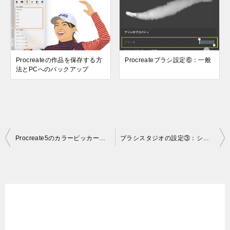
Procreateの作品を保存する方
Procreateブラシ設定⑥：一般
法とPCへのバックアップ
投
Procreate5のカラーピッカーに、第2カラーの指定・色の履歴・カラーパネルの独立など新しい機能が追加
ブラシスタジオの設定③：シェイプ（動作設定に[数]・[数のジッター]・[真円率]が追加）
稿
ナ
ビ
ゲ
ー
シ