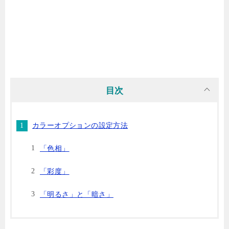
目次
カラーオプションの設定方法
「色相」
「彩度」
「明るさ」と「暗さ」