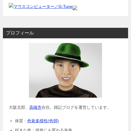
プロフィール
大阪北部、
高槻市
在住。雑記ブログを運営しています。
体質：
色覚多様性(色弱)
好きな色：何色にも変わる灰色