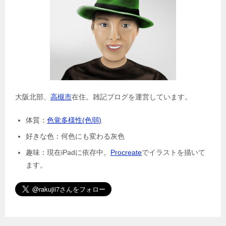
大阪北部、
高槻市
在住。雑記ブログを運営しています。
体質：
色覚多様性(色弱)
好きな色：何色にも変わる灰色
趣味：現在iPadに依存中。
Procreate
でイラストを描いて
ます。