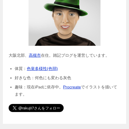
大阪北部、
高槻市
在住。雑記ブログを運営しています。
体質：
色覚多様性(色弱)
好きな色：何色にも変わる灰色
趣味：現在iPadに依存中。
Procreate
でイラストを描いて
ます。