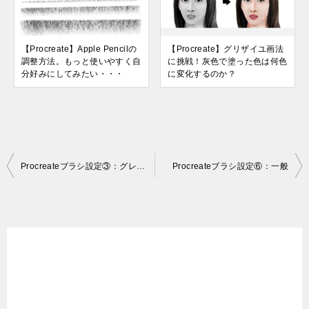
【Procreate】Apple Pencilの
【Procreate】グリザイユ画法
調整方法。もっと使いやすく自
に挑戦！灰色で塗った色は何色
分好みにしてみたい・・・
に変化するのか？
投
Procreateブラシ設定③：グレイン
Procreateブラシ設定⑥：一般
稿
ナ
ビ
ゲ
ー
シ
ョ