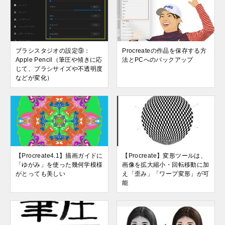
ブラシスタジオの設定⑨：
Procreateの作品を保存する方
Apple Pencil（筆圧や傾きに応
法とPCへのバックアップ
じて、ブラシサイズや不透明度
などが変化）
【Procreate4.1】描画ガイドに
【Procreate】変形ツールは、
「ゆがみ」を使った幾何学模様
画像を拡大縮小・回転移動に加
がとっても美しい
え「歪み」「ワープ変形」が可
能