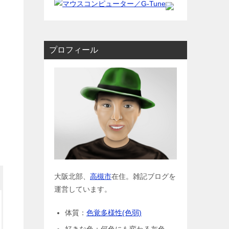
プロフィール
大阪北部、
高槻市
在住。雑記ブログを
運営しています。
体質：
色覚多様性(色弱)
好きな色：何色にも変わる灰色