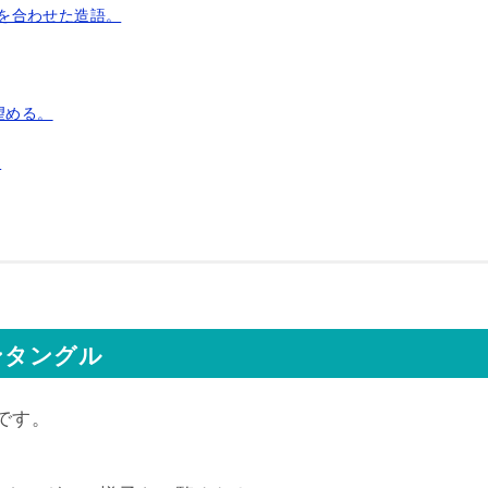
e)を合わせた造語。
望める。
。
ゼンタングル
ルです。