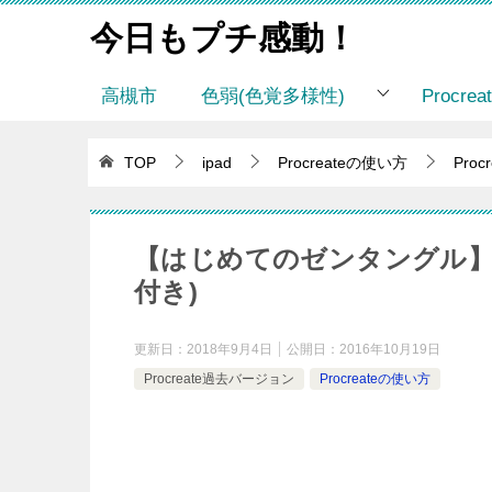
今日もプチ感動！
高槻市
色弱(色覚多様性)
Procr
TOP
ipad
Procreateの使い方
Pro
【はじめてのゼンタングル】
付き)
更新日：
2018年9月4日
公開日：
2016年10月19日
Procreate過去バージョン
Procreateの使い方