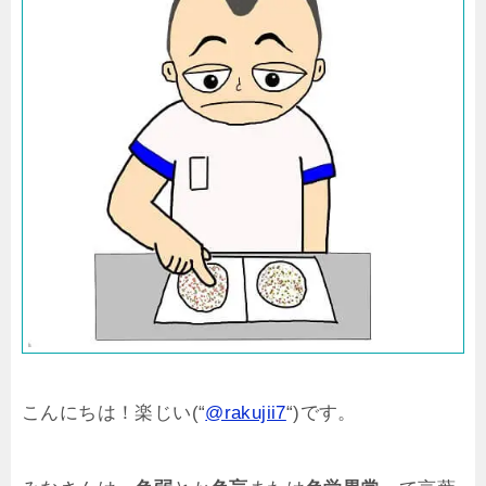
こんにちは！楽じい(“
@rakujii7
“)です。