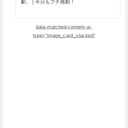
劇。 | 今日もプチ感動！
data-matched-content-ui-
type="image_card_stacked"