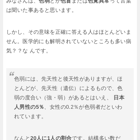
みなさんは、
色弱
とか
色盲
または
色覚異常
って言葉
は聞いた事あると思います。
しかし、その意味を正確に答える人はほとんどいま
せん。医学的にも解明されていないところも多い病
気？？な んです。
色弱には、先天性と後天性がありますが、ほ
とんどが、先天性（遺伝）によるもので、色
弱の度合い（強・弱）があるとはいえ、
日本
人男性の5％
、女性の0.2％が色弱者だといわ
れています。
なんと
20人に1人の割合
です。結構多い数だ