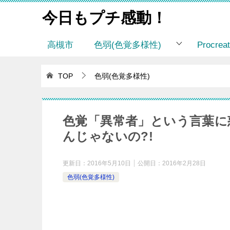
今日もプチ感動！
高槻市
色弱(色覚多様性)
Procr
TOP
色弱(色覚多様性)
色覚「異常者」という言葉に
んじゃないの?!
更新日：
2016年5月10日
公開日：
2016年2月28日
色弱(色覚多様性)