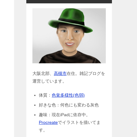
大阪北部、
高槻市
在住。雑記ブログを
運営しています。
体質：
色覚多様性(色弱)
好きな色：何色にも変わる灰色
趣味：現在iPadに依存中。
Procreate
でイラストを描いてま
す。