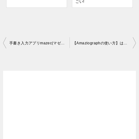
ごい!
投
手書き入力アプリmazec(マゼック)の認識力がすごい！3っの文字登録設定でより快適に使えます。
【Amaziographの使い方】はじめて使う方に分かりやすく画像付きで解説しています。
稿
ナ
ビ
ゲ
ー
シ
ョ
ン