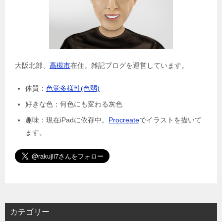
大阪北部、
高槻市
在住。雑記ブログを運営しています。
体質：
色覚多様性(色弱)
好きな色：何色にも変わる灰色
趣味：現在iPadに依存中。
Procreate
でイラストを描いて
ます。
カテゴリー