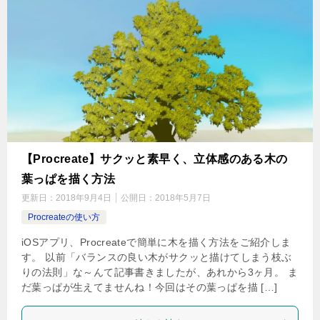
【Procreate】サクッと素早く、立体感のある木の
葉っぱを描く方法
更新日：
2018年9月4日
公開日：
2018年5月7日
Procreateの使い方
iOSアプリ、Procreateで簡単に木を描く方法をご紹介しま
す。 以前「バランスの良い木がサクッと描けてしまう枝ぶ
りの法則」な～んて記事書きましたが、あれから3ヶ月。 ま
だ葉っぱが生えてませんね！今回はその葉っぱを描 […]