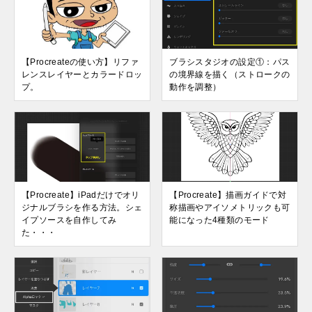
【Procreateの使い方】リファ
ブラシスタジオの設定①：パス
レンスレイヤーとカラードロッ
の境界線を描く（ストロークの
プ。
動作を調整）
【Procreate】iPadだけでオリ
【Procreate】描画ガイドで対
ジナルブラシを作る方法。シェ
称描画やアイソメトリックも可
イプソースを自作してみ
能になった4種類のモード
た・・・