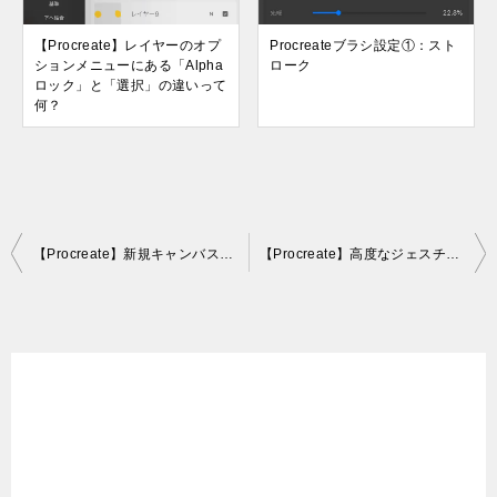
【Procreate】レイヤーのオプ
Procreateブラシ設定①：スト
ションメニューにある「Alpha
ローク
ロック」と「選択」の違いって
何？
投
【Procreate】新規キャンバスの作成とギャラリーの整理
【Procreate】高度なジェスチャコントロールの設定方法とおすすめの設定。
稿
ナ
ビ
ゲ
ー
シ
ョ