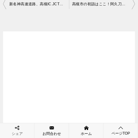
投
新名神高速道路、高槻IC.JCTが開通。高槻~神戸間がグッと近くなる
高槻市の初詣はここ！阿久刀神社へ！
稿
ナ
ビ
ゲ
ー
シ
ョ
ン
ページTOP
シェア
お問合わせ
ホーム