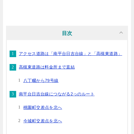
目次
アクセス道路は「南平台日吉台線」と「高槻東道路」
高槻東道路は料金所まで直結
八丁畷から79号線
南平台日吉台線につながる2っのルート
桃園町交差点を北へ
今城町交差点を北へ