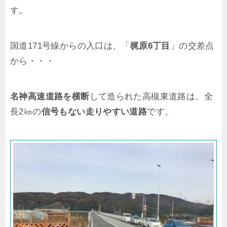
す。
国道171号線からの入口は、「
梶原6丁目
」の交差点
から・・・
名神高速道路を横断
して造られた高槻東道路は、全
長2㎞の
信号もない走りやすい道路
です。