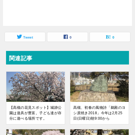
Tweet
0
0
関連記事
【高槻の花見スポット】城跡公
高槻、初春の風物詩「鵜殿のヨ
園は遊具が豊富。子ども達が存
シ原焼き2018」今年は2月25
分に遊べる場所です。
日(日曜日)朝9:00から