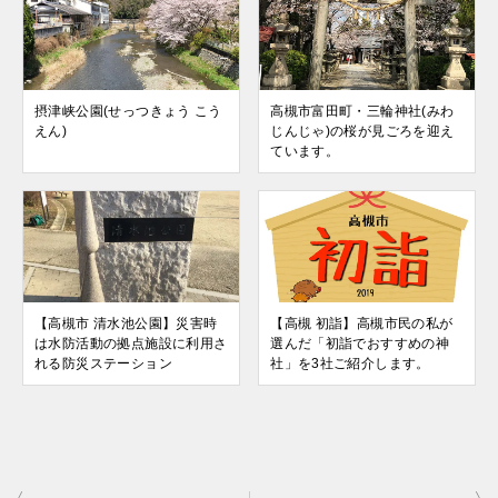
摂津峡公園(せっつきょう こう
高槻市富田町・三輪神社(みわ
えん)
じんじゃ)の桜が見ごろを迎え
ています。
【高槻市 清水池公園】災害時
【高槻 初詣】高槻市民の私が
は水防活動の拠点施設に利用さ
選んだ「初詣でおすすめの神
れる防災ステーション
社」を3社ご紹介します。