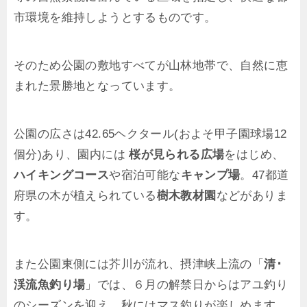
市環境を維持しようとするものです。
そのため公園の敷地
すべてが山林地帯で、自然に恵
まれた景勝地となっています。
公園の広さは42.65ヘクタール(およそ甲子園球場12
個分)あり、園内には
桜が見られる広場
をはじめ、
ハイキングコース
や宿泊可能な
キャンプ場
。47都道
府県の木が植えられている
樹木教材園
などがありま
す。
また
公園東側には芥川が流れ、摂津峡上流の「
清･
渓流魚釣り場
」では、６月の解禁日からはアユ釣り
のシーズンを迎え、秋にはマス釣りが楽しめます。