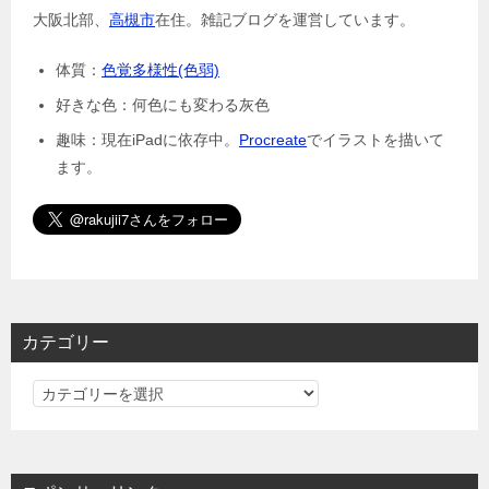
大阪北部、
高槻市
在住。雑記ブログを運営しています。
体質：
色覚多様性(色弱)
好きな色：何色にも変わる灰色
趣味：現在iPadに依存中。
Procreate
でイラストを描いて
ます。
カテゴリー
カ
テ
ゴ
リ