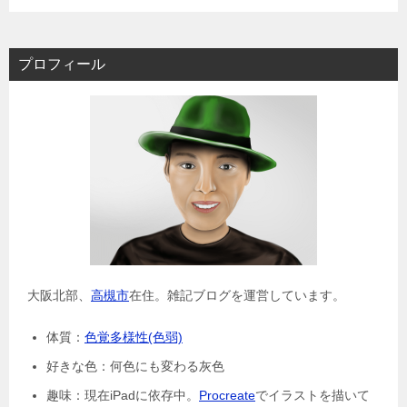
プロフィール
大阪北部、
高槻市
在住。雑記ブログを運営しています。
体質：
色覚多様性(色弱)
好きな色：何色にも変わる灰色
趣味：現在iPadに依存中。
Procreate
でイラストを描いて