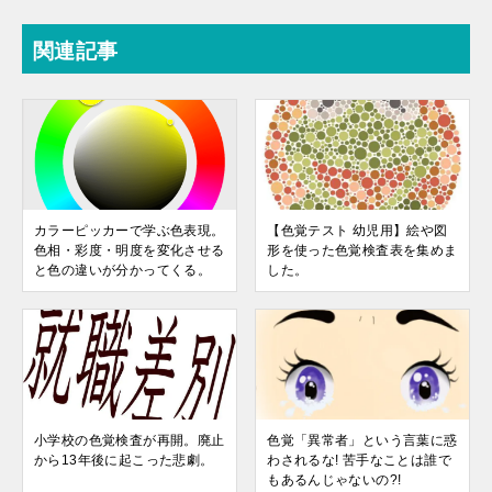
関連記事
カラーピッカーで学ぶ色表現。
【色覚テスト 幼児用】絵や図
色相・彩度・明度を変化させる
形を使った色覚検査表を集めま
と色の違いが分かってくる。
した。
小学校の色覚検査が再開。廃止
色覚「異常者」という言葉に惑
から13年後に起こった悲劇。
わされるな! 苦手なことは誰で
もあるんじゃないの?!