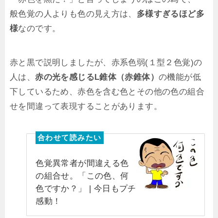
般色覚の人よりも色の見え方は、
多様すぎるほど多
様
なのです。
赤と黒で説明しましたが、赤系色弱(１型２色覚)の
人は、
赤の光を感じるL錐体（赤錐体）
の機能が低
下しているため、赤色を含む色とその他の色の組合
せを間違って表現することがあります。
色覚異常者が間違える色
の組合せ。「この色、何
色ですか？」 | 今日もプチ
感動！