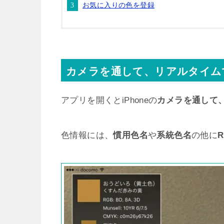
お気に入りの色を登録
カメラを通して、リアルタイム
アプリを開くとiPhoneの
カメラを通して
色情報には、
慣用色名
や
系統色名
の他に