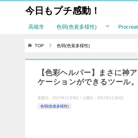
今日もプチ感動！
高槻市
色弱(色覚多様性)
Procr
TOP
色弱(色覚多様性)
【色彩ヘルパー】まさに神ア
ケーションができるツール
更新日：
2017年11月9日
公開日：
2017年11月6日
色弱(色覚多様性)