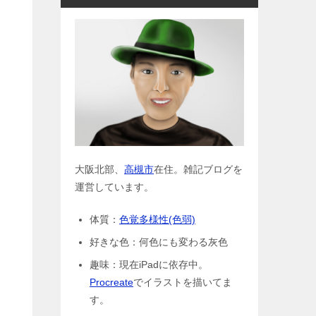
大阪北部、
高槻市
在住。雑記ブログを
運営しています。
体質：
色覚多様性(色弱)
好きな色：何色にも変わる灰色
趣味：現在iPadに依存中。
Procreate
でイラストを描いてま
す。