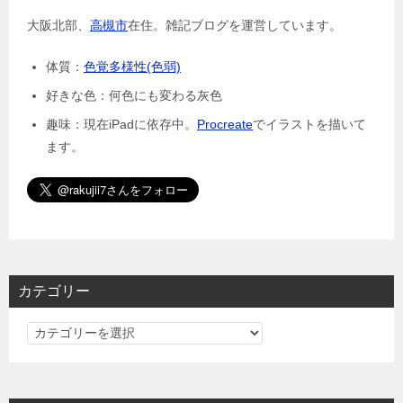
大阪北部、
高槻市
在住。雑記ブログを運営しています。
体質：
色覚多様性(色弱)
好きな色：何色にも変わる灰色
趣味：現在iPadに依存中。
Procreate
でイラストを描いて
ます。
カテゴリー
カ
テ
ゴ
リ