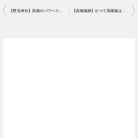
投
【野見神社】高槻のパワースポット、勝負の神様が祀られている神社。境内には永井神社・戎神社など5つの摂末社。
【高槻城跡】かつて高槻城は、三層の天守を持つ徳川の城だった。
稿
ナ
ビ
ゲ
ー
シ
ョ
ン