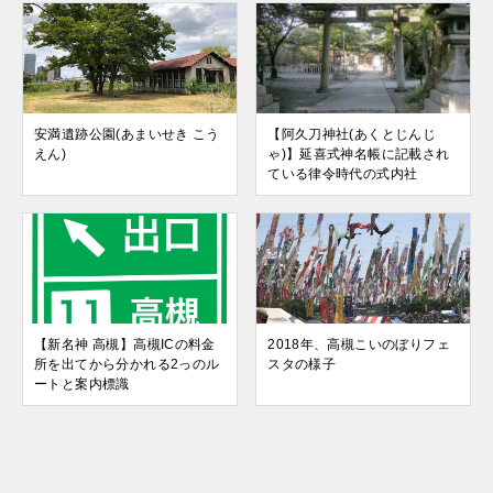
安満遺跡公園(あまいせき こう
【阿久刀神社(あくとじんじ
えん)
ゃ)】延喜式神名帳に記載され
ている律令時代の式内社
【新名神 高槻】高槻ICの料金
2018年、高槻こいのぼりフェ
所を出てから分かれる2っのル
スタの様子
ートと案内標識