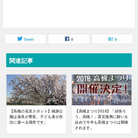
Tweet
0
0
関連記事
【高槻の花見スポット】城跡公
【高槻まつり2018】「頑張ろ
園は遊具が豊富。子ども達が存
う、高槻！」震災復興に願いを
分に遊べる場所です。
込めて今年も高槻まつりは開催
されます。