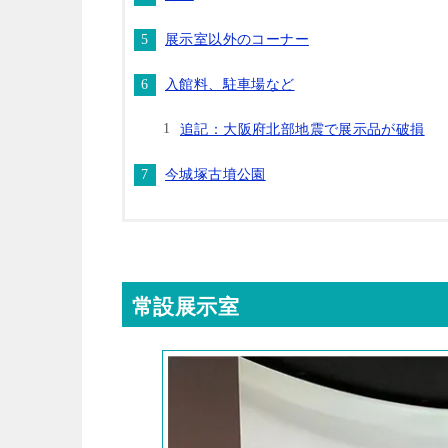
展示室以外のコーナー
入館料、駐車場など
追記：大阪府北部地震で展示品が破損
今城塚古墳公園
常設展示室