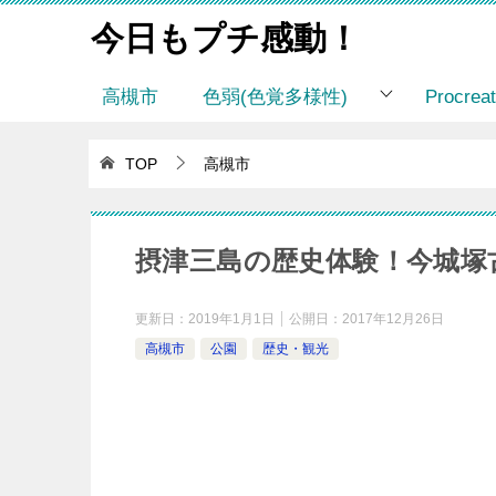
今日もプチ感動！
高槻市
色弱(色覚多様性)
Procr
TOP
高槻市
摂津三島の歴史体験！今城塚
更新日：
2019年1月1日
公開日：
2017年12月26日
高槻市
公園
歴史・観光