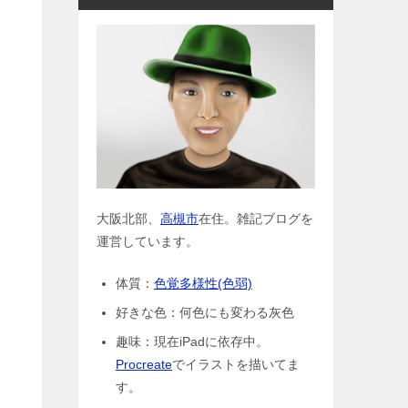
大阪北部、
高槻市
在住。雑記ブログを
運営しています。
体質：
色覚多様性(色弱)
好きな色：何色にも変わる灰色
趣味：現在iPadに依存中。
Procreate
でイラストを描いてま
す。