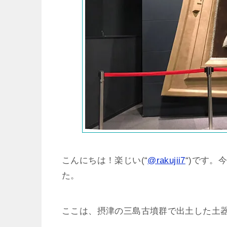
こんにちは！楽じい(“
@rakujii7
“)です
た。
ここは、摂津の三島古墳群で出土した土