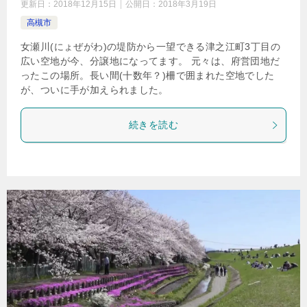
更新日：
2018年12月15日
公開日：
2018年3月19日
高槻市
女瀬川(にょぜがわ)の堤防から一望できる津之江町3丁目の
広い空地が今、分譲地になってます。 元々は、府営団地だ
ったこの場所。長い間(十数年？)柵で囲まれた空地でした
が、ついに手が加えられました。
続きを読む