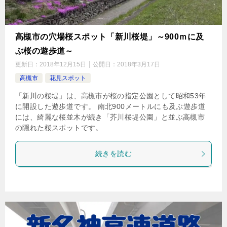
高槻市の穴場桜スポット「新川桜堤」～900ｍに及
ぶ桜の遊歩道～
更新日：
2018年12月15日
公開日：
2018年3月17日
高槻市
花見スポット
「新川の桜堤」は、高槻市が桜の指定公園として昭和53年
に開設した遊歩道です。 南北900メートルにも及ぶ遊歩道
には、綺麗な桜並木が続き「芥川桜堤公園」と並ぶ高槻市
の隠れた桜スポットです。
続きを読む