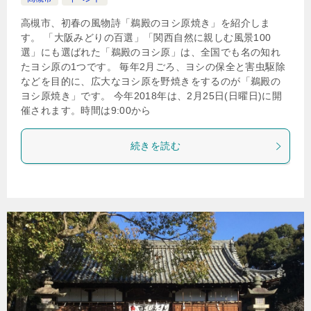
高槻市、初春の風物詩「鵜殿のヨシ原焼き」を紹介しま
す。 「大阪みどりの百選」「関西自然に親しむ風景100
選」にも選ばれた「鵜殿のヨシ原」は、全国でも名の知れ
たヨシ原の1つです。 毎年2月ごろ、ヨシの保全と害虫駆除
などを目的に、広大なヨシ原を野焼きをするのが「鵜殿の
ヨシ原焼き」です。 今年2018年は、2月25日(日曜日)に開
催されます。時間は9:00から
続きを読む