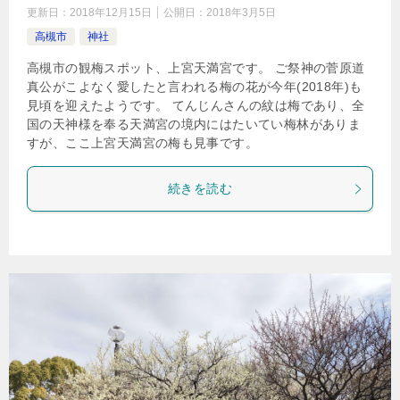
更新日：
2018年12月15日
公開日：
2018年3月5日
高槻市
神社
高槻市の観梅スポット、上宮天満宮です。 ご祭神の菅原道
真公がこよなく愛したと言われる梅の花が今年(2018年)も
見頃を迎えたようです。 てんじんさんの紋は梅であり、全
国の天神様を奉る天満宮の境内にはたいてい梅林がありま
すが、ここ上宮天満宮の梅も見事です。
続きを読む