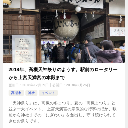
2018年、高槻天神祭りのようす。駅前のロータリー
から上宮天満宮の本殿まで
更新日：
2018年12月15日
公開日：
2018年2月26日
高槻市
神社
イベント
「天神祭り」は、高槻の冬まつり。夏の「高槻まつり」と
並ぶ一大イベント。 上宮天満宮の宗教的な行事のほか、駅
前から神社までの「にぎわい」を創出し、守り続けられて
きたお祭りです。