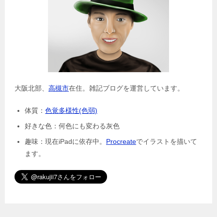
大阪北部、
高槻市
在住。雑記ブログを運営しています。
体質：
色覚多様性(色弱)
好きな色：何色にも変わる灰色
趣味：現在iPadに依存中。
Procreate
でイラストを描いて
ます。