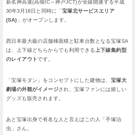
新名神高速(高槻IC～神戸JCT)が全線開通する平成
30年3月18日と同時に「
宝塚北サービスエリア
(SA)
」がオープンします。
西日本最大級の店舗棟面積と駐車台数となる宝塚SA
は、上下線どちらからでも利用できる
上下線集約型
のレイアウト
です。
「宝塚モダン」をコンセプトにした建物は、
宝塚大
劇場の外観がイメージ
され、宝塚ファンには嬉しい
グッズも販売されます。
あと宝塚出身で有名な人と言えばこの人「手塚治
虫」さん。