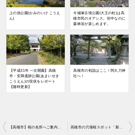
上の池公園(かみのいけ こうえ
今城塚古墳公園(大王の杜)は高
ん)
槻市民のオアシス。街中なのに
森林浴が楽しめます。
【平成31年 一次開園】高槻
高槻市の初詣はここ！阿久刀神
市・安満遺跡公園(あまいせき
社へ！
こうえん)の現状をレポート
【随時更新】
投
【高槻市】桜の名所へご案内します。おすすめの花見スポットを3ヵ所
高槻市の穴場桜スポット「新川桜堤」～900ｍに及ぶ桜の遊歩道～
稿