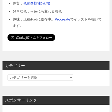
体質：
色覚多様性(色弱)
好きな色：何色にも変わる灰色
趣味：現在iPadに依存中。
Procreate
でイラストを描いて
ます。
カテゴリー
カ
テ
ゴ
リ
スポンサーリンク
ー