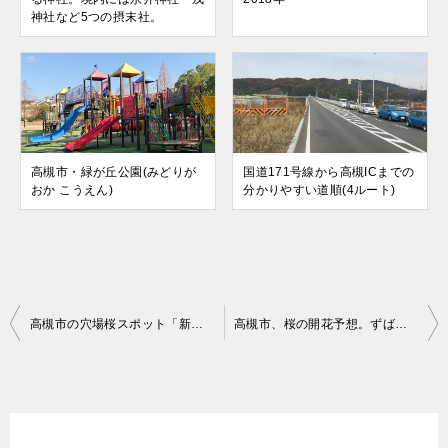
神社など5つの摂末社。
高槻市・緑が丘公園(みどりが
国道171号線から高槻ICまでの
おか こうえん)
分かりやすい道順(4ルート)
投
高槻市の穴場桜スポット「新川桜堤」～900ｍに及ぶ桜の遊歩道～
高槻市、桜の開花予想。ずばり満開日はいつ？
稿
ナ
ビ
ゲ