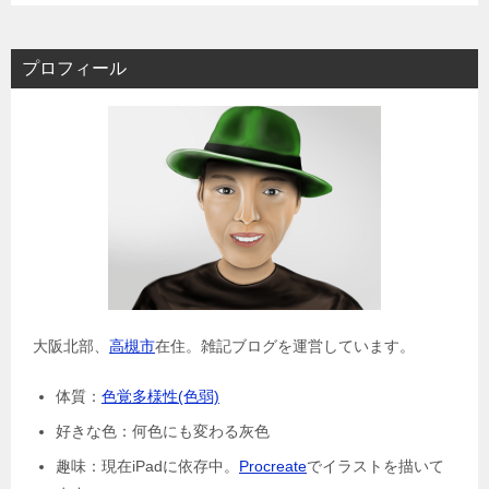
プロフィール
大阪北部、
高槻市
在住。雑記ブログを運営しています。
体質：
色覚多様性(色弱)
好きな色：何色にも変わる灰色
趣味：現在iPadに依存中。
Procreate
でイラストを描いて