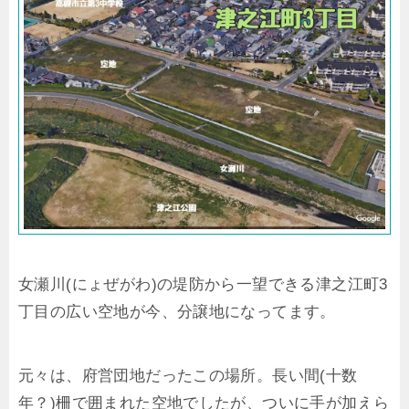
女瀬川(にょぜがわ)の堤防から一望できる津之江町3
丁目の広い空地が今、分譲地になってます。
元々は、府営団地だったこの場所。長い間(十数
年？)柵で囲まれた空地でしたが、ついに手が加えら