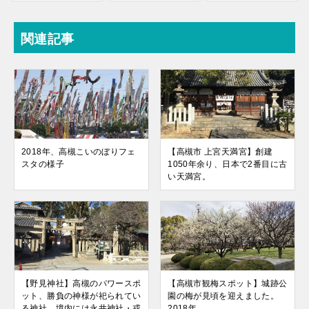
関連記事
2018年、高槻こいのぼりフェ
【高槻市 上宮天満宮】創建
スタの様子
1050年余り、日本で2番目に古
い天満宮。
【野見神社】高槻のパワースポ
【高槻市観梅スポット】城跡公
ット、勝負の神様が祀られてい
園の梅が見頃を迎えました。
る神社。境内には永井神社・戎
2018年