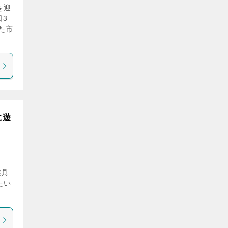
を迎
日3
た市
に遊
遊具
たい