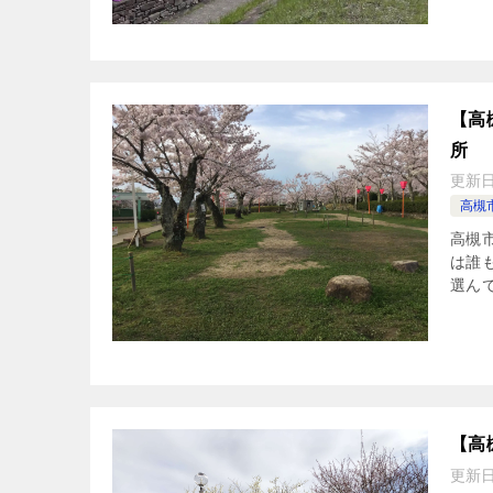
【高
所
更新
高槻
高槻
は誰
選ん
【高
更新