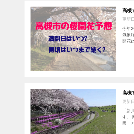
高槻
更新
今年
気象
開花
高槻
更新
「新
す。
園」