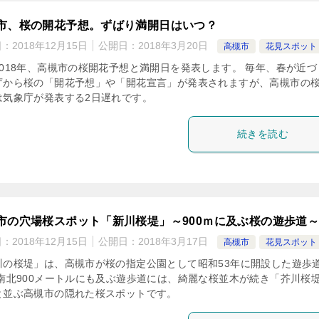
市、桜の開花予想。ずばり満開日はいつ？
日：
2018年12月15日
公開日：
2018年3月20日
高槻市
花見スポット
2018年、高槻市の桜開花予想と満開日を発表します。 毎年、春が近づ
庁から桜の「開花予想」や「開花宣言」が発表されますが、高槻市の
は気象庁が発表する2日遅れです。
続きを読む
市の穴場桜スポット「新川桜堤」～900ｍに及ぶ桜の遊歩道
日：
2018年12月15日
公開日：
2018年3月17日
高槻市
花見スポット
川の桜堤」は、高槻市が桜の指定公園として昭和53年に開設した遊歩
 南北900メートルにも及ぶ遊歩道には、綺麗な桜並木が続き「芥川桜
と並ぶ高槻市の隠れた桜スポットです。