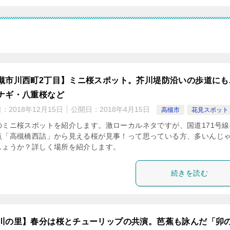
槻市川西町2丁目】ミニ桜スポット。芥川堤防沿いの歩道にも
ナギ・八重桜など
日：
2018年12月15日
公開日：
2018年4月15日
高槻市
花見スポット
のミニ桜スポットを紹介します。激ローカルネタですが、国道171号線
点「高槻橋西詰」から見える桜が見事！って思っている方、多いんじ
しょうか？詳しく場所を紹介します。
続きを読む
川の里】春分は桜とチューリップの共演。芭蕉も詠んだ「卯