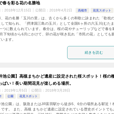
で春を彩る花の名勝地
日：
2018年12月15日
公開日：
2018年4月2日
高槻市
花見スポット
市、花の名勝「玉川の里」は、古くから多くの和歌に詠まれた「歌枕
として知られ、「摂津国三島の玉川」として全国6ヶ所の六玉川(むた
の一つに数えられています。春分は、桜の花やチューリップなどで春を
5月下旬頃から6月にかけて、卯の花が咲き乱れ「市民の花」としても
ています。
続きを読む
井池公園】高槻まちかど遺産に設定された桜スポット！桜の
っぱい！長い期間花見が楽しめる場所。
日：
2019年1月5日
公開日：
2018年3月28日
市
公園
花見スポット
井池公園」は、阪急またはJR富田駅から徒歩5、6分の場所ある駅近！
トです。 また、高槻 まちかど遺産に設定されている歴史ポイントでも