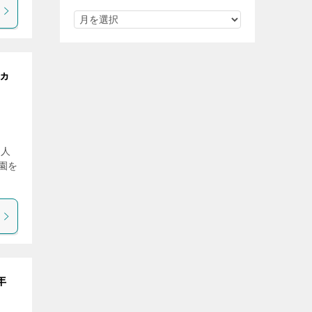
ヵ
て人
園を
年