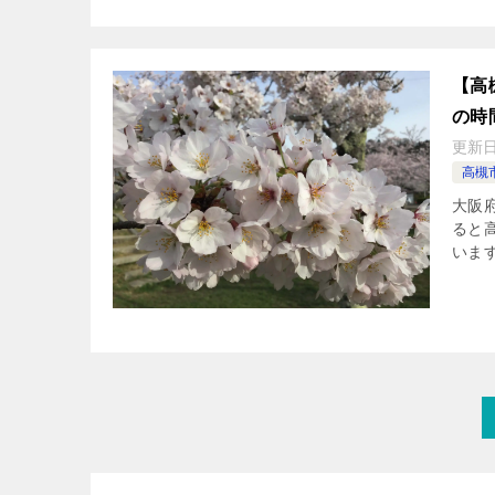
【高
の時
更新
高槻
大阪
ると
いま