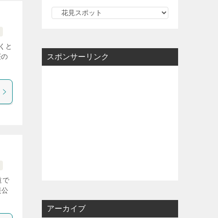
カ
テ
ゴ
くと
リ
桜の
スポンサーリンク
ー
～
道で
堤公
アーカイブ