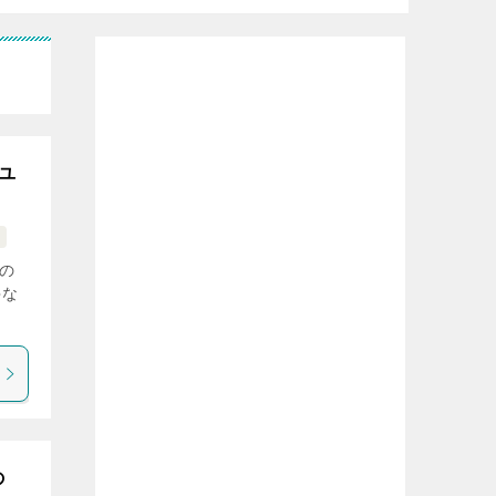
ユ
の
ゃな
の