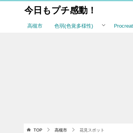
今日もプチ感動！
高槻市
色弱(色覚多様性)
Procr
TOP
高槻市
花見スポット