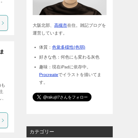
す。
。
大阪北部、
高槻市
在住。雑記ブログを
運営しています。
体質：
色覚多様性(色弱)
)ま
好きな色：何色にも変わる灰色
趣味：現在iPadに依存中。
Procreate
でイラストを描いてま
す。
)も
(土
し、
カテゴリー