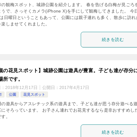
市の観梅スポット、城跡公園を紹介します。 春を告げる白梅が見ごろ
うで、さっそくカメラ(iPhone X)を手にして観梅してきました。 今
日は日曜日ということもあって、公園には親子連れも多く、散歩に訪れ
を楽しませてくれました。
続きを読む
槻の花見スポット】城跡公園は遊具が豊富。子ども達が存分
場所です。
日：
2018年12月17日
公開日：
2017年4月17日
市
公園
花見スポット
用の遊具からアスレチック系の遊具まで、子ども達が思う存分遊べる
富にそろっています。 お子さん連れでお花見するなら是非おすすめし
です。
続きを読む