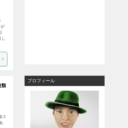
の
まが
彩
親し
プロフィール
種類
桜ス
あ