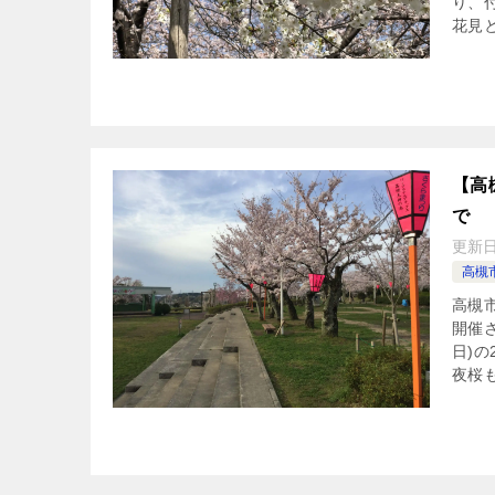
り、
花見
【高槻
で
更新
高槻
高槻
開催さ
日)
夜桜