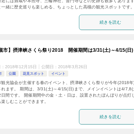
付近には酒蔵や本照寺、三輪神社、普門寺などの史跡も数多くありま
と一緒に歴史巡りも楽しめる、ちょっとした高槻の観光スポットです
続きを読む
市】摂津峡さくら祭り2018 開催期間は3/31(土)～4/15(日
日：
2018年12月15日
公開日：
2018年3月26日
市
公園
花見スポット
イベント
市観光協会が主催する春のイベント、摂津峡さくら祭りが今年(2018年
れます。 期間は、3/31(土)～4/15(日)まで、メインイベントは4/7,8
の2日間です。 開催期間中の金・土・日は、設置されたぼんぼりが点灯
も楽しむことができます。
続きを読む