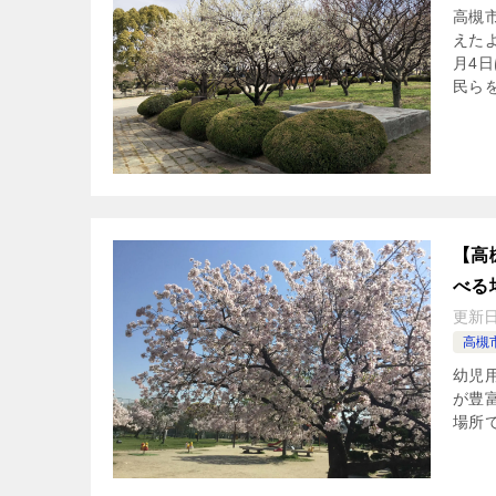
高槻
えたよ
月4
民ら
【高
べる
更新
高槻
幼児
が豊
場所