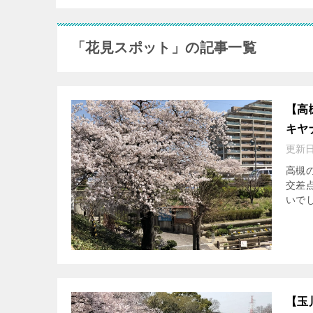
「花見スポット」の記事一覧
【高
キヤ
更新
高槻
交差
いで
【玉