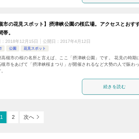
槻市の花見スポット】摂津峡公園の桜広場。アクセスとおす
間帯。
日：
2018年12月15日
公開日：
2017年4月12日
市
公園
花見スポット
府高槻市の桜の名所と言えば、ここ「摂津峡公園」です。 花見の時期
高槻市をあげて「摂津峡桜まつり」が開催されるなど大勢の人で賑わ
す。
続きを読む
1
2
次へ