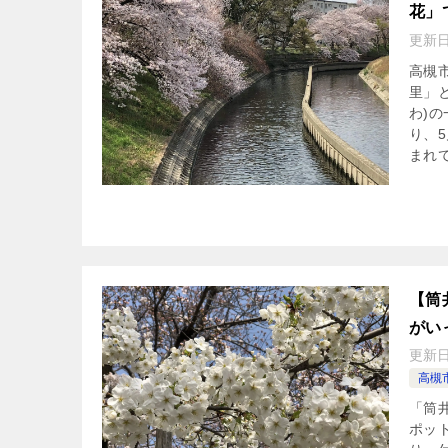
花」
更新
高槻
里」
わ)
り、
まれ
【筒
がい
更新
高槻
「筒
ポッ