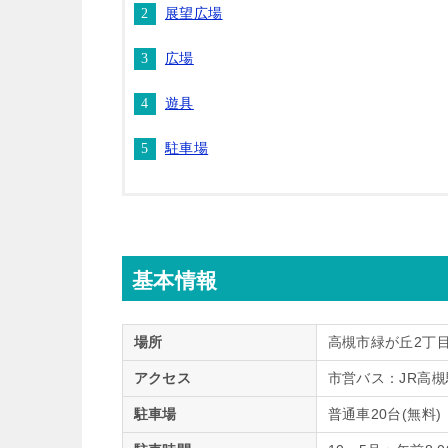
展望広場
広場
遊具
駐車場
基本情報
場所
高槻市緑が丘2丁
アクセス
市営バス：JR高
駐車場
普通車20台(無料)