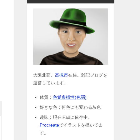
大阪北部、
高槻市
在住。雑記ブログを
運営しています。
体質：
色覚多様性(色弱)
好きな色：何色にも変わる灰色
趣味：現在iPadに依存中。
Procreate
でイラストを描いてま
す。