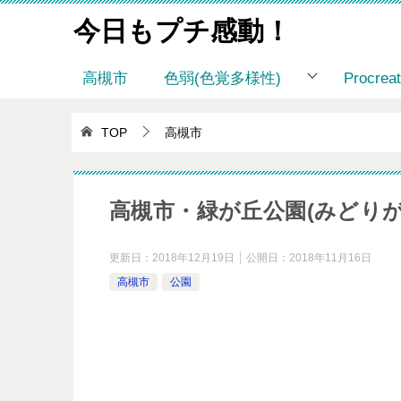
今日もプチ感動！
高槻市
色弱(色覚多様性)
Procr
TOP
高槻市
高槻市・緑が丘公園(みどりが
更新日：
2018年12月19日
公開日：
2018年11月16日
高槻市
公園