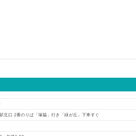
目
槻駅北口 2番のりば「塚脇」行き「緑が丘」下車すぐ