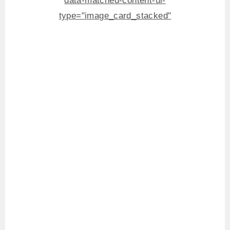
data-matched-content-ui-
type="image_card_stacked"