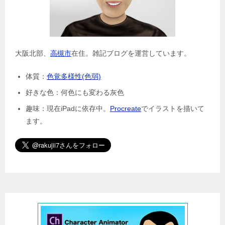
大阪北部、
高槻市
在住。雑記ブログを運営しています。
体質：
色覚多様性(色弱)
好きな色：何色にも変わる灰色
趣味：現在iPadに依存中。
Procreate
でイラストを描いて
ます。