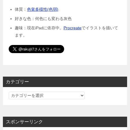
体質：
色覚多様性(色弱)
好きな色：何色にも変わる灰色
趣味：現在iPadに依存中。
Procreate
でイラストを描いて
ます。
カテゴリー
カ
テ
ゴ
リ
スポンサーリンク
ー