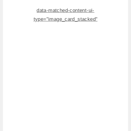
data-matched-content-ui-
type="image_card_stacked"