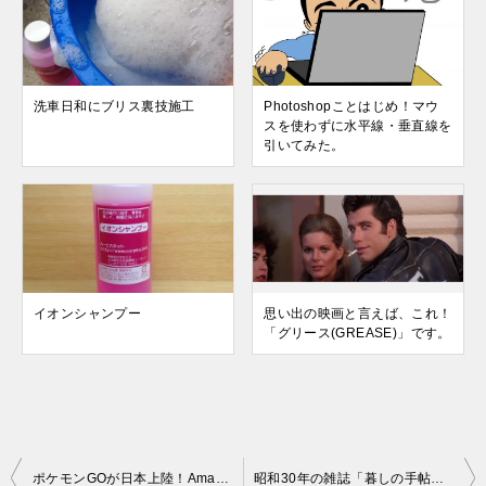
洗車日和にブリス裏技施工
Photoshopことはじめ！マウ
スを使わずに水平線・垂直線を
引いてみた。
イオンシャンプー
思い出の映画と言えば、これ！
「グリース(GREASE)」です。
投
ポケモンGOが日本上陸！Amazonプライムビデオも無料配信中です。
昭和30年の雑誌「暮しの手帖」から見る昭和の暮らし