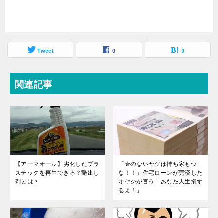
Tweet
0
0
関連記事
【アーマオール】劣化したプラ
「金のないヤツは持ち家もつ
スチックを再生できる？艶出し
な！！」住宅ローンが完済した
剤とは？
オヤジが言う「あなた人生損す
るよ！」