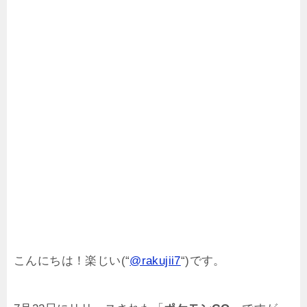
こんにちは！楽じい(“
@rakujii7
“)です。