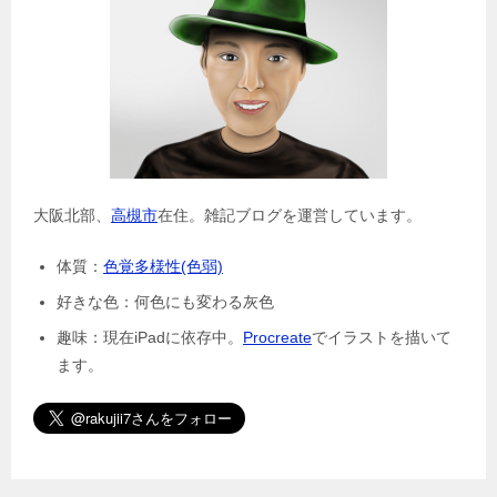
大阪北部、
高槻市
在住。雑記ブログを運営しています。
体質：
色覚多様性(色弱)
好きな色：何色にも変わる灰色
趣味：現在iPadに依存中。
Procreate
でイラストを描いて
ます。