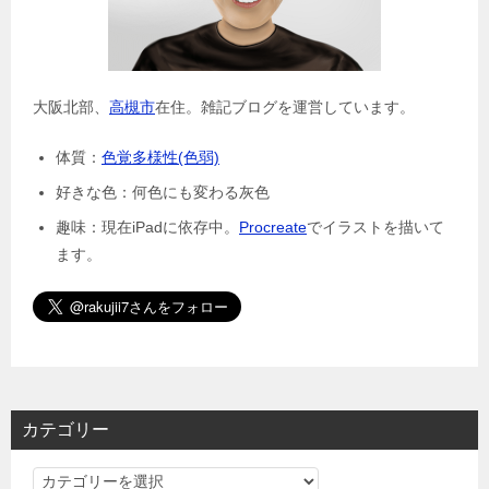
大阪北部、
高槻市
在住。雑記ブログを運営しています。
体質：
色覚多様性(色弱)
好きな色：何色にも変わる灰色
趣味：現在iPadに依存中。
Procreate
でイラストを描いて
ます。
カテゴリー
カ