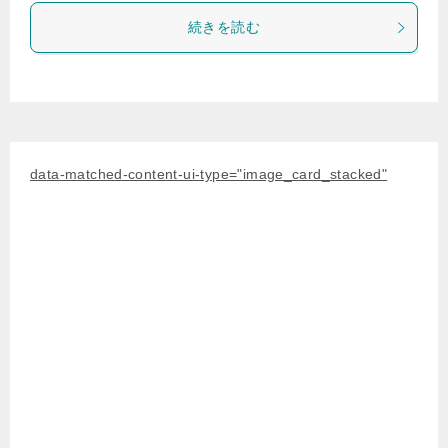
続きを読む
data-matched-content-ui-type="image_card_stacked"