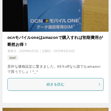
ocnモバイルoneはamazonで購入すれば初期費用が
断然お得！
更新日：
2020年6月3日
公開日：
2015年9月14日
ipad
意外な価格設定に驚きました。66％offなら誰でもamazon
で買うでしょ！^_^
続きを読む