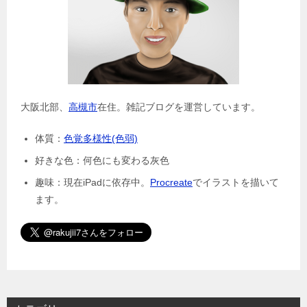
大阪北部、
高槻市
在住。雑記ブログを運営しています。
体質：
色覚多様性(色弱)
好きな色：何色にも変わる灰色
趣味：現在iPadに依存中。
Procreate
でイラストを描いて
ます。