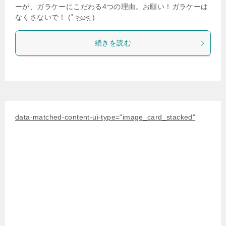
ーが、ガラケーにこだわる4つの理由。お願い！ガラケーは
なくさないで！ (˚ ˃̣̣̥ω˂̣̣̥ )
続きを読む
data-matched-content-ui-type="image_card_stacked"