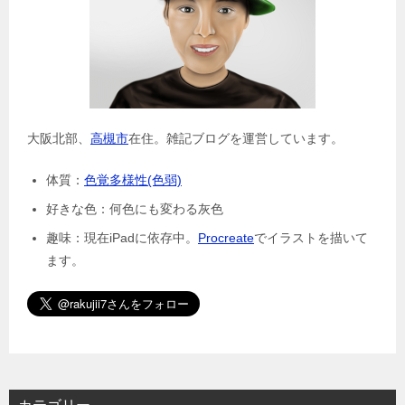
大阪北部、
高槻市
在住。雑記ブログを運営しています。
体質：
色覚多様性(色弱)
好きな色：何色にも変わる灰色
趣味：現在iPadに依存中。
Procreate
でイラストを描いて
ます。