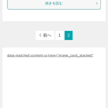
続きを読む
前へ
1
2
data-matched-content-ui-type="image_card_stacked"