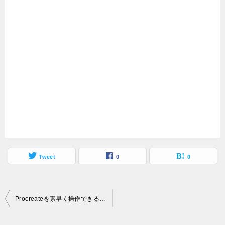
Tweet
0
0
投
Procreateを素早く操作できるジェスチャーまとめ
稿